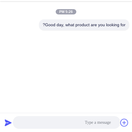
الجودة
5:26 PM
اتصل
Good day, what product are you looking for?
بنا
أخبار
القضايا
اطلب
اقتباس
CE 3MM PE طلاء ألواح الألومنيوم المركب 0.21mm * 0.21mm
خريطة
لوح الألمنيوم المركب PE
2026-07-02
592 الرؤى
الموقع