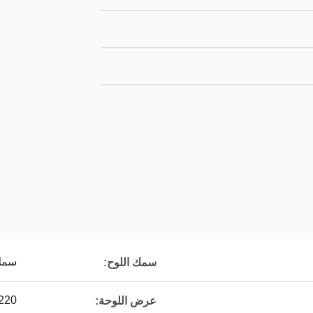
سمك 3
سمك اللوح:
1220 مم ، 1250 مم 
عرض اللوحة: