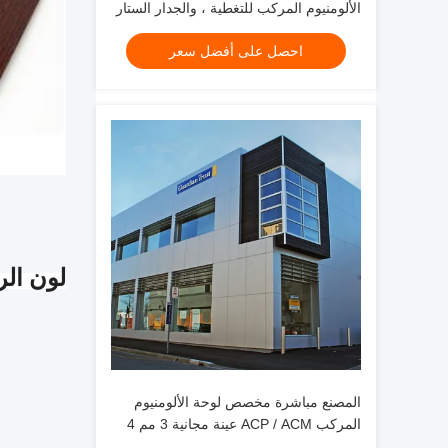
الألومنيوم المركب للتغطية ، والجدار الستار
، والسقف
احصل على أفضل سعر
لون الر
المصنع مباشرة مخصص لوحة الألومنيوم
المركب ACP / ACM عينة مجانية 3 مم 4
مم لتزيين الجدران الكسوة