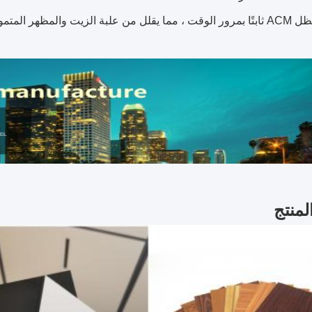
ة الزيت والمظهر المتموج.
منتج