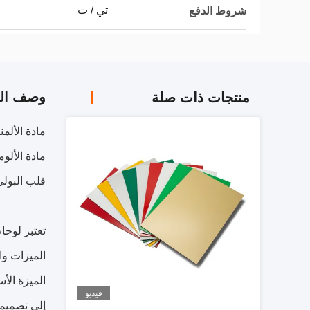
تي / ت
شروط الدفع
وصف الم
منتجات ذات صلة
مادة الألمنيو
قلب البولي إي
تعتبر لوحات ACM استثنائية للتطبيقات الداخلية والخارجية التي تتطلب ثباتًا جيدًا للأبعاد وخفة 
الميزات والف
فيديو
إلى تصميمات