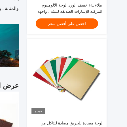
طلاء PE خفيف الوزن لوحة الألومنيوم
والمتانة ، يظل ACM ثابتًا بمرور الوقت ، مما يقلل من علب
المركبة للإشارات الصديقة للبيئة ، واجهة
المتجر ، تزيين الداخلية
احصل على أفضل سعر
عرض ال
فيديو
لوحة مضادة للحريق مضادة للتآكل من