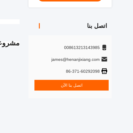
اتصل بنا
مشروعن
008613213143985
james@henanjixiang.com
86-371-60292098
اتصل بنا الآن