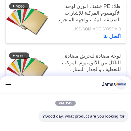
طلاء PE خفيف الوزن لوحة
الألومنيوم المركبة للإشارات
الصديقة للبيئة ، واجهة المتجر ،
تزيين الداخلية
3 USD/SQM MOQ:600SQM
اتّصل بنا
لوحة مضادة للحريق مضادة
للتآكل من الألومنيوم المركب
للتغطية ، والجدار الستار ،
والسقف
3 USD/SQM MOQ:600 م
James
اتّصل بنا
3:45 PM
فئات شعبية
جميع
Good day, what product are you looking for?
لوح الألمنيوم المركب PVDF
لوح الألمنيوم المركب PE