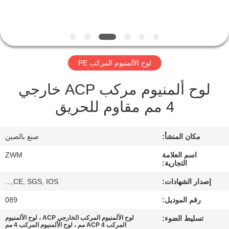
الجودة
اتصل
بنا
لوح الألمنيوم المركب PE
لوح ألمنيوم مركب ACP خارجي
أخبار
4 مم مقاوم للحريق
القضايا
مكان المنشأ:
صنع بالصين
اطلب
اسم العلامة
ZWM
التجارية:
اقتباس
إصدار الشهادات:
CE, SGS, IOS,...
رقم الموديل:
089
خريطة
تسليط الضوء:
لوح الألمنيوم المركب الخارجي ACP ، لوح الألمنيوم
الموقع
المركب ACP 4 مم ، لوح الألمنيوم المركب 4 مم