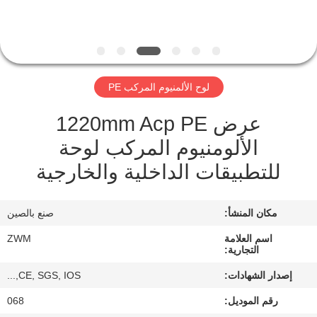
الجودة
اتصل
بنا
لوح الألمنيوم المركب PE
عرض 1220mm Acp PE
أخبار
الألومنيوم المركب لوحة
القضايا
للتطبيقات الداخلية والخارجية
اطلب
مكان المنشأ:
صنع بالصين
اقتباس
اسم العلامة
ZWM
التجارية:
إصدار الشهادات:
CE, SGS, IOS,...
خريطة
رقم الموديل:
068
الموقع