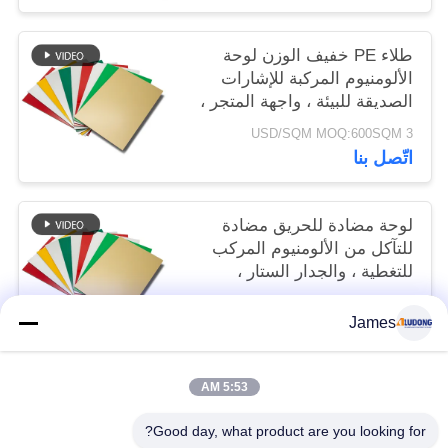
طلاء PE خفيف الوزن لوحة
الألومنيوم المركبة للإشارات
الصديقة للبيئة ، واجهة المتجر ،
تزيين الداخلية
3 USD/SQM MOQ:600SQM
اتّصل بنا
لوحة مضادة للحريق مضادة
للتآكل من الألومنيوم المركب
للتغطية ، والجدار الستار ،
والسقف
3 USD/SQM MOQ:600 م
James
اتّصل بنا
5:53 AM
فئات شعبية
جميع
Good day, what product are you looking for?