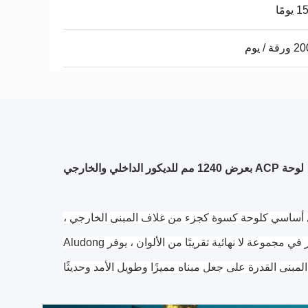
ومًا
ة / يوم
لوحة ACP بعرض 1240 مم للديكور الداخلي والخارجي
يوم مركب عالي الجودة (ACM).تستخدم بشكل أساسي كلوحة كسوة كجزء من غلاف المبنى الخارجي ،
ويمكنها أيضًا إضافة مظهر مميز وزخرفي كجدار داخلي أو لوحة سقف.متوفر في مجموعة لا نهائية تقريبًا من الألوان ، يوفر Aludong
مبنى القدرة على جعل مبناه مميزًا وطويل الأمد وحديثًا