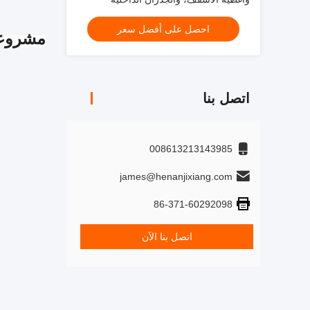
والخارجية، إلخ.
احصل على أفضل سعر
مشروعن
اتصل بنا
008613213143985
james@henanjixiang.com
86-371-60292098
اتصل بنا الآن