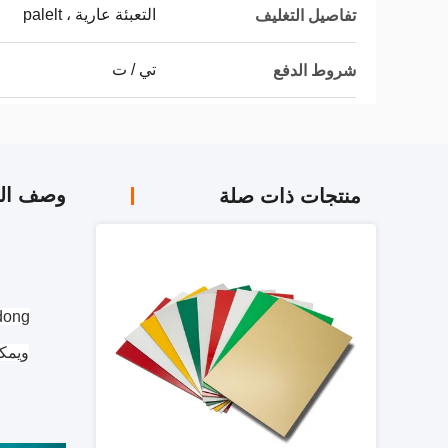
التعبئة عارية ، palelt
تفاصيل التغليف
تي / ت
شروط الدفع
وصف الم
منتجات ذات صلة