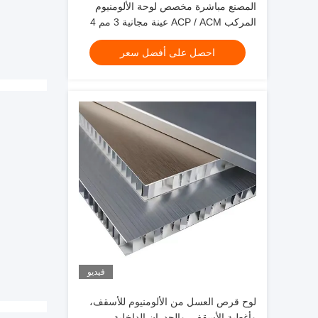
المصنع مباشرة مخصص لوحة الألومنيوم
المركب ACP / ACM عينة مجانية 3 مم 4
مم لتزيين الجدران الكسوة
احصل على أفضل سعر
فيديو
لوح قرص العسل من الألومنيوم للأسقف،
وأغطية الأسقف، والجدران الداخلية