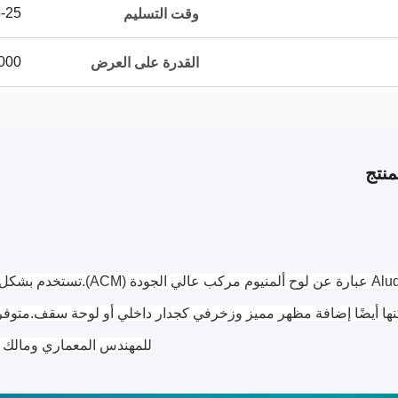
15-25 ي
وقت التسليم
20000 ورق
القدرة على العرض
نتج
Aludong عبارة عن لوح ألمن
للمهندس المعماري ومالك ال