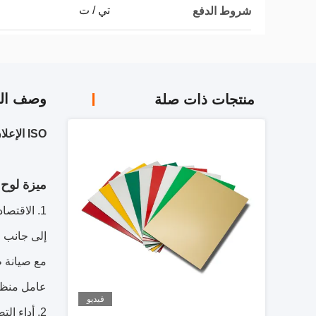
تي / ت
شروط الدفع
وصف الم
منتجات ذات صلة
ISO الإعلان PE الأساسية 0.3 مم الكسوة ورقة ACP مقاومة للحريق
ميزة لوح 
1. الاقتصاد
إلى جانب ا
مع صيانة ط
عامل منظف 
فيديو
2. أداء التصميم