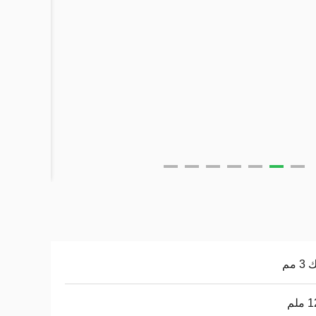
 مم
لم