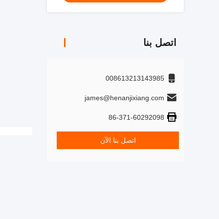
اتصل بنا
008613213143985
james@henanjixiang.com
86-371-60292098
اتصل بنا الآن