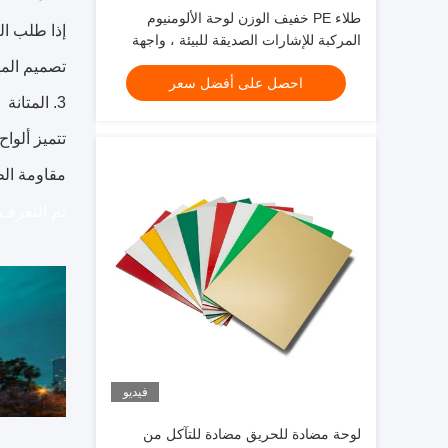
طلاء PE خفيف الوزن لوحة الألومنيوم
إذا طلب ال
المركبة للإشارات الصديقة للبيئة ، واجهة
المتجر ، تزيين الداخلية
تصميم المهن
احصل على أفضل سعر
3. المتانة
تتميز ألواح الأل
مقاومة الط
تم التعرف على CP على أنها أنسب مادة للتأثيث ال
فيديو
لوحة مضادة للحريق مضادة للتآكل من