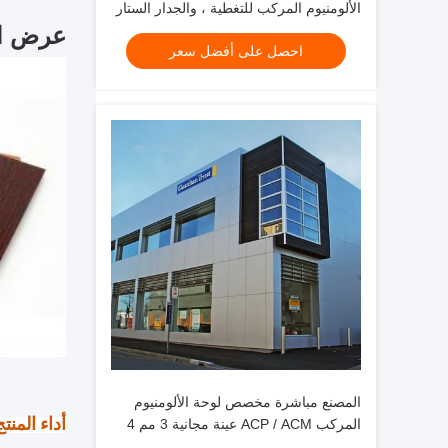
الألومنيوم المركب للتغطية ، والجدار الستار
، والسقف
عرض ال
احصل على أفضل سعر
المصنع مباشرة مخصص لوحة الألومنيوم
أداء المنت
المركب ACP / ACM عينة مجانية 3 مم 4
مم لتزيين الجدران الكسوة