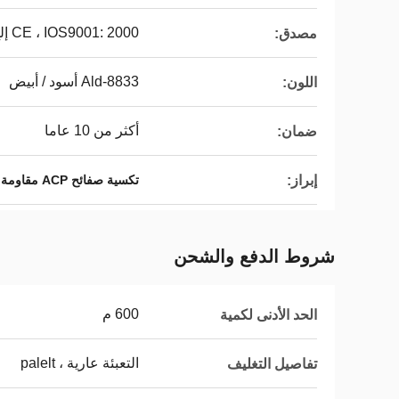
CE ، IOS9001: 2000 إلخ
مصدق:
Ald-8833 أسود / أبيض
اللون:
أكثر من 10 عاما
ضمان:
إبراز:
تكسية صفائح ACP مقاومة للحريق
شروط الدفع والشحن
600 م
الحد الأدنى لكمية
التعبئة عارية ، palelt
تفاصيل التغليف