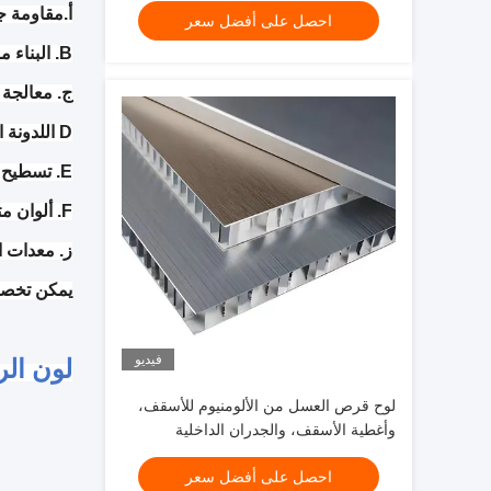
أ.مقاومة ج
احصل على أفضل سعر
B. البناء مريح وقصير المدة.
ج. معالجة 
D اللدونة الجيدة ، مقاومة الصدمات ، يمكن أن تقلل من عبء البناء ، وصدمة جيدة.
E. تسطيح جيد وخفيف وثابت.
F. ألوان متنوعة للاختيار.
ز. معدات ا
يمكن تخصي
فيديو
لون الر
لوح قرص العسل من الألومنيوم للأسقف،
وأغطية الأسقف، والجدران الداخلية
والخارجية، إلخ.
احصل على أفضل سعر