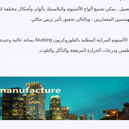
عميل ، يمكن تصنيع ألواح الألمنيوم والبلاستيك بألوان وأشكال مختلفة لت
دسين المعماريين ، وبالتالي تحقيق تأثير تزيين مثالي.
منيوم المركبة المطلية بالفلوروكربون Aludong بمتانة عالية وجيدة
قس ودرجات الحرارة المرتفعة والتآكل والتلوث.
داخلي والتصميم الخارجي fa