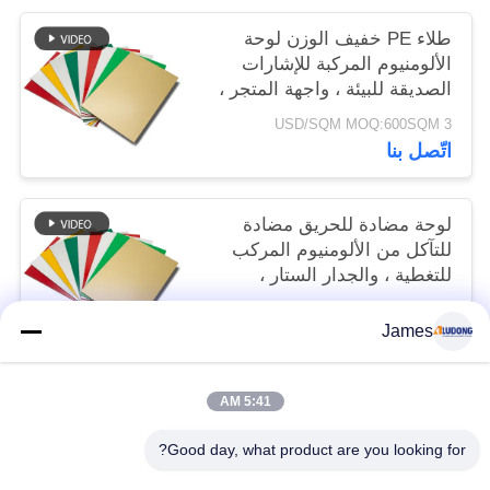
طلاء PE خفيف الوزن لوحة
الألومنيوم المركبة للإشارات
الصديقة للبيئة ، واجهة المتجر ،
تزيين الداخلية
3 USD/SQM MOQ:600SQM
اتّصل بنا
لوحة مضادة للحريق مضادة
للتآكل من الألومنيوم المركب
للتغطية ، والجدار الستار ،
والسقف
3 USD/SQM MOQ:600 م
James
اتّصل بنا
5:41 AM
فئات شعبية
جميع
Good day, what product are you looking for?