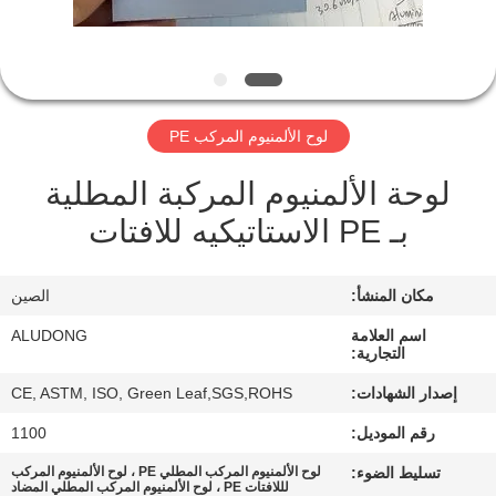
الجودة
اتصل
بنا
لوح الألمنيوم المركب PE
لوحة الألمنيوم المركبة المطلية
أخبار
بـ PE الاستاتيكيه للافتات
القضايا
مكان المنشأ:
الصين
اطلب
اسم العلامة
ALUDONG
التجارية:
اقتباس
إصدار الشهادات:
CE, ASTM, ISO, Green Leaf,SGS,ROHS
رقم الموديل:
1100
خريطة
تسليط الضوء:
لوح الألمنيوم المركب المطلي PE ، لوح الألمنيوم المركب
الموقع
لللافتات PE ، لوح الألمنيوم المركب المطلي المضاد