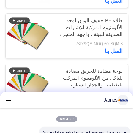
اتّصل بنا
طلاء PE خفيف الوزن لوحة
الألومنيوم المركبة للإشارات
الصديقة للبيئة ، واجهة المتجر ،
تزيين الداخلية
3 USD/SQM MOQ:600SQM
اتّصل بنا
لوحة مضادة للحريق مضادة
للتآكل من الألومنيوم المركب
للتغطية ، والجدار الستار ،
والسقف
3 USD/SQM MOQ:600 م
James
اتّصل بنا
4:29 AM
فئات شعبية
جميع
Good day, what product are you looking for?