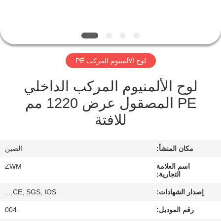
الجودة
اتصل
بنا
لوح الألمنيوم المركب PE
لوح الألمنيوم المركب الداخلي
أخبار
PE المصقول عرض 1220 مم
القضايا
للافتة
اطلب
مكان المنشأ:
الصين
اقتباس
اسم العلامة
ZWM
التجارية:
إصدار الشهادات:
CE, SGS, IOS,...
خريطة
رقم الموديل:
004
الموقع