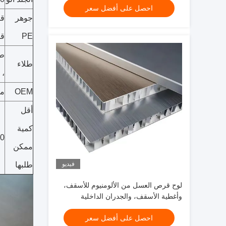
احصل على أفضل سعر
جوهر
PE
قا
طلاء
، 
OEM
مت
أقل
كمية
200 ورقة 
ممكن
فيديو
طلبها
لوح قرص العسل من الألومنيوم للأسقف،
وأغطية الأسقف، والجدران الداخلية
والخارجية، إلخ.
احصل على أفضل سعر