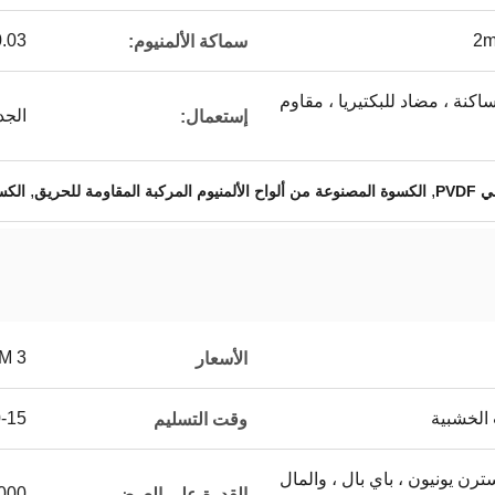
2m
0.03 مم - 0.5
سماكة الألمنيوم:
اكنة ، مضاد للبكتيريا ، مقاوم
الجد
إستعمال:
,
,
PVD
الكسوة المصنوعة من ألواح الألمنيوم المركبة المقاومة للحريق
الكس
3 USD/SQM
الأسعار
 الخشبية
10-15 
وقت التسليم
L / C ، T / T ، ويسترن يونيون ، باي بال ، والمال
00000
القدرة على العرض