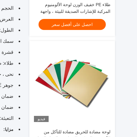
طلاء PE خفيف الوزن لوحة الألومنيوم
الحجم القياسي
المركبة للإشارات الصديقة للبيئة ، واجهة
المتجر ، تزيين الداخلية
العرض: 1000-1550
احصل على أفضل سعر
الطول: 2000-6000 
سمك اللوح: 
قشرة الألومن
طلاء: طلاء PE ،
نحى ، 
جوهر PE: قابل للكسر / غير قابل للكسر
ضمان طلاء 5-8
ضمان طلاء 0-15
التعبئة
فيديو
مزايا:
لوحة مضادة للحريق مضادة للتآكل من