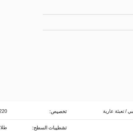
/ تعبئة عارية
1220 * 440
تخصيص:
طلاء
تشطيبات السطح: