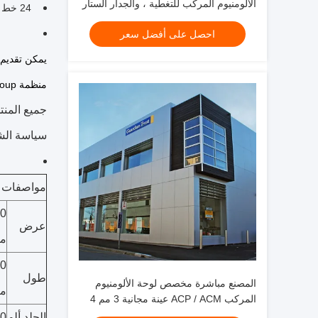
الألومنيوم المركب للتغطية ، والجدار الستار
24 خط إنتاج ACP و 6 خطوط طلاء كبيرة لضمان تسليم أسرع ، إنتاجنا حوالي 35000 قطعة في اليوم بحجم 1220 * 2440 مم
، والسقف
احصل على أفضل سعر
يمكن تقديم أ
منظمة Big Group مع 12 شركة فرعية ، موظف 2000 ، لذلك لدينا ما يكفي من التدفق النقدي لتقديم أفضل شروط الدفع الخاصة بك.
جميع المنتجات حاصلة 
سياسة الش
مواصفات أل
50
عرض
مل
00
طول
المصنع مباشرة مخصص لوحة الألومنيوم
م
المركب ACP / ACM عينة مجانية 3 مم 4
مم لتزيين الجدران الكسوة
الجلد ألو
50