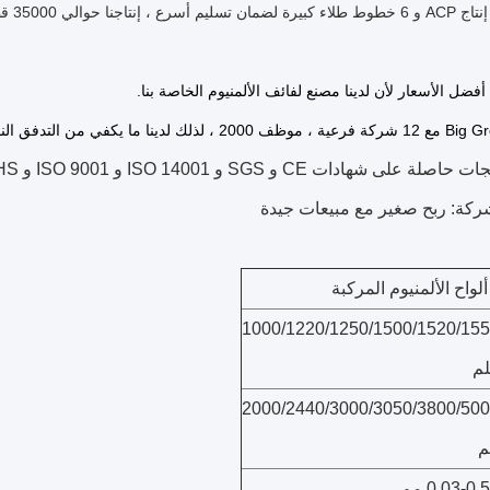
فضل الأسعار لأن لدينا مصنع لفائف الألمنيوم الخاصة بنا.
على شهادات CE و SGS و ISO 14001 و ISO 9001 و RoHS
ركة: ربح صغير مع مبيعات جيدة
واح الألمنيوم المركبة
1000/1220/1250/1500/1520/15
م
2000/2440/3000/3050/3800/50
م
0.03-0. مم