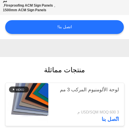
مم
,
,
Fireproofing ACM Sign Panels
1500mm ACM Sign Panels
سياسة
الخصوصية
اتصل بنا!
منتجات مماثلة
لوحة الألومنيوم المركب 3 مم
3 USD/SQM MOQ:600 م
اتّصل بنا