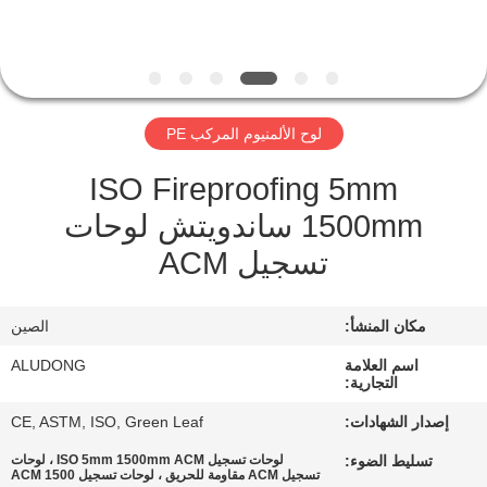
الجودة
اتصل
بنا
لوح الألمنيوم المركب PE
ISO Fireproofing 5mm
أخبار
1500mm ساندويتش لوحات
تسجيل ACM
القضايا
اطلب
مكان المنشأ:
الصين
اقتباس
اسم العلامة
ALUDONG
التجارية:
إصدار الشهادات:
CE, ASTM, ISO, Green Leaf
خريطة
تسليط الضوء:
لوحات تسجيل ISO 5mm 1500mm ACM ، لوحات
الموقع
تسجيل ACM مقاومة للحريق ، لوحات تسجيل ACM 1500