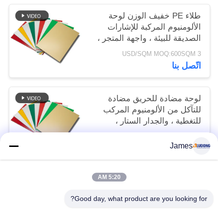
طلاء PE خفيف الوزن لوحة
الألومنيوم المركبة للإشارات
الصديقة للبيئة ، واجهة المتجر ،
تزيين الداخلية
3 USD/SQM MOQ:600SQM
اتّصل بنا
لوحة مضادة للحريق مضادة
للتآكل من الألومنيوم المركب
للتغطية ، والجدار الستار ،
والسقف
3 USD/SQM MOQ:600 م
James
اتّصل بنا
5:20 AM
فئات شعبية
جميع
Good day, what product are you looking for?