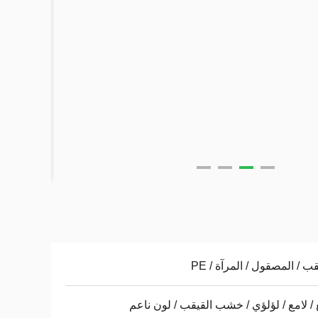
قب / المصقول / المرآة / PE
 / لامع / لؤلؤي / خشب القيقب / لون ناعم