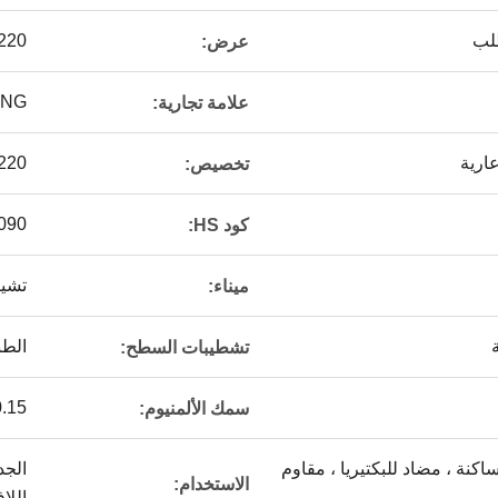
1220 م
عرض:
ONG
علامة تجارية:
عارية
1220 * 440
تخصيص:
090
كود HS:
تشين
ميناء:
الطب
تشطيبات السطح:
0.15 مل
سمك الألمنيوم:
اكنة ، مضاد للبكتيريا ، مقاوم
الجد
الاستخدام:
اللا