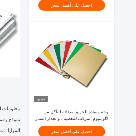
احصل على أفضل سعر
فيديو
معلومات ال
لوحة مضادة للحريق مضادة للتآكل من
الألومنيوم المركب للتغطية ، والجدار الستار
نموذج رقم: 8842 Post Green
، والسقف
المزايا ::
احصل على أفضل سعر