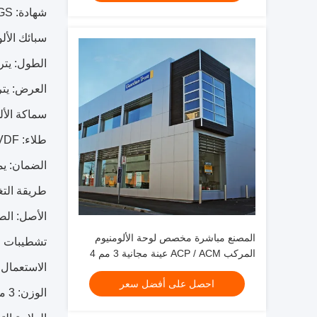
شهادة: CE ، ISO9001 ، SGS ، روش وهلم جرا
سبائك الألومني
الطول: يتراوح من 000
العرض: يتراوح من 000
سماكة الألمنيوم: 
طلاء: PE & PVDF
الضمان: يمكن لـ PE الاحتفاظ بـ 5-8 سنوات / PVDF
طريقة التغ
الأصل: الص
المصنع مباشرة مخصص لوحة الألومنيوم
تشطيبات ا
المركب ACP / ACM عينة مجانية 3 مم 4
الاستعمال: ا
مم لتزيين الجدران الكسوة
احصل على أفضل سعر
الوزن: 3 مم 8.8 - 13.90 كجم لكل قطعة ؛4 مم: 12.7-27.89 كجم لكل قطعة