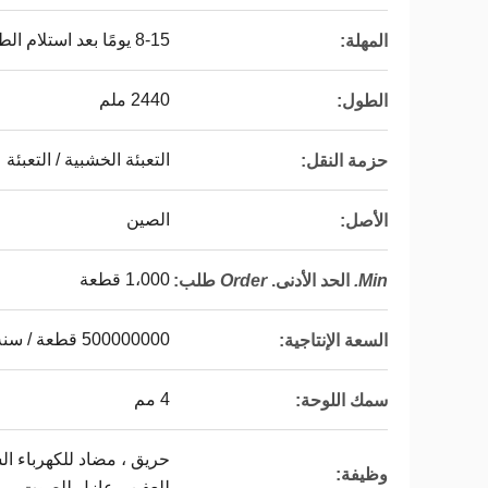
8-15 يومًا بعد استلام الطلب
المهلة:
2440 ملم
الطول:
التعبئة الخشبية / التعبئة 
حزمة النقل:
الصين
الأصل:
1،000 قطعة
Min.
الحد الأدنى.
Order
طلب
:
500000000 قطعة / سنة
السعة الإنتاجية:
4 مم
سمك اللوحة:
حريق ، مضاد للكهرباء الس
وظيفة:
للعفن ، عازل للصوت