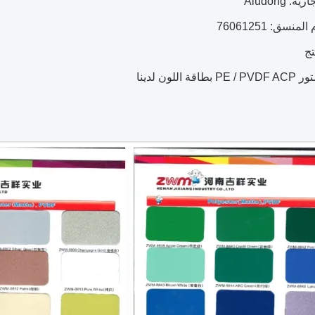
: Aludong
نسق: 76061251
ج
 اللون لدينا