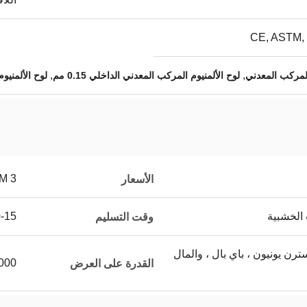
CE, ASTM, 
,
,
لوح الألمنيوم المركب المعدني الداخلي 0.15 مم
لوح الألمنيوم ا
3 USD/SQM
الأسعار
 الخشبية
10-15 
وقت التسليم
L / C ، T / T ، ويسترن يونيون ، باي بال ، والمال
00000
القدرة على العرض