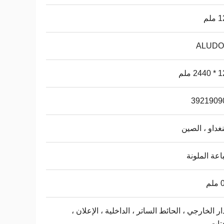
لم
ALUD
2 ملم
3921909
غداو ، الصين
اعة الملونة
م
ار الخارجي ، الحائط الساتر ، الداخلية ، الإعلان ،
فتات