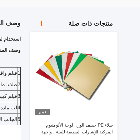
وصف الم
منتجات ذات صلة
استخدام لوحة ال
وصف المنت
1
فيلم واقية بعلامة 
2
طلاء: طلاء مع 
3
فيلم كبير
4
لب مادة: PE الأساس
فيديو
5
الجانب ا
طلاء PE خفيف الوزن لوحة الألومنيوم
المركبة للإشارات الصديقة للبيئة ، واجهة
المتجر ، تزيين الداخلية