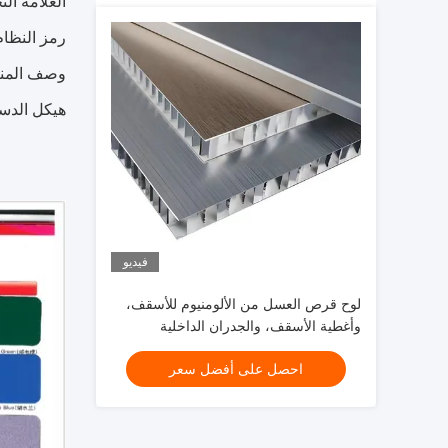
العلامة التجارية
رمز النظام الم
وصف المنت
هيكل الدستور PE / PVDF ACP بطاقة
فيديو
لوح قرص العسل من الألومنيوم للأسقف،
وأغطية الأسقف، والجدران الداخلية
والخارجية، إلخ.
احصل على أفضل سعر