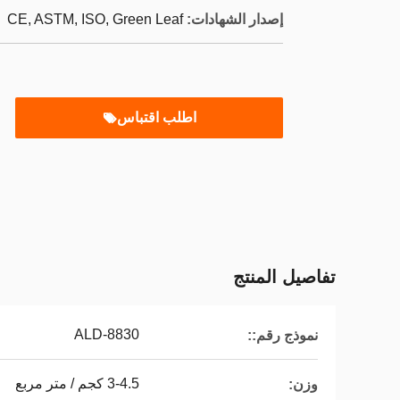
إصدار الشهادات:
CE, ASTM, ISO, Green Leaf
اطلب اقتباس
تفاصيل المنتج
ALD-8830
نموذج رقم::
3-4.5 كجم / متر مربع
وزن: