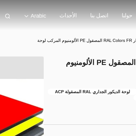
حولنا
اتصل بنا
الأحداث
Arabic
مركب لوحة
زخرفة الجدار RAL Colors FR المصقول PE الألومنيوم
لوحة الديكور الجداري RAL المصقولة ACP