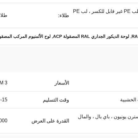
قلب PE قابل للكسر ، قلب PE غير قابل للكسر ، لب PE
طلاء PE ، طلاء PVDF ، مرآة ، ناعم
طلاء:
,
,
لوحة الديكور الجداري RAL المصقولة ACP
لوح الألمنيوم المركب المصقول  FR
3 USD/SQM
الأسعار
 الخشبية
10-15 
وقت التسليم
L / C ، T / T ، ويسترن يونيون ، باي بال ، والمال
00000
القدرة على العرض