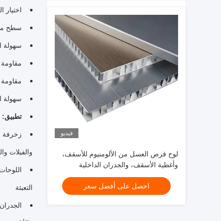
اختيار ا
سطح مست
سهولة ا
مقاومة 
مقاومة 
سهولة ال
تطبيق:
فيديو
زخرفة ا
والفيلات وا
لوح قرص العسل من الألومنيوم للأسقف،
وأغطية الأسقف، والجدران الداخلية
اللوحات 
والخارجية، إلخ.
احصل على أفضل سعر
التعبئة
الجدران 