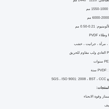
 1220 * 2440 مم
م
وم: 0.21-0.50 مم
 مرآة ، جرانيت ، خشب
SGS ، ISO
لمنتجات:
تاز وقوة الانحناء
يف