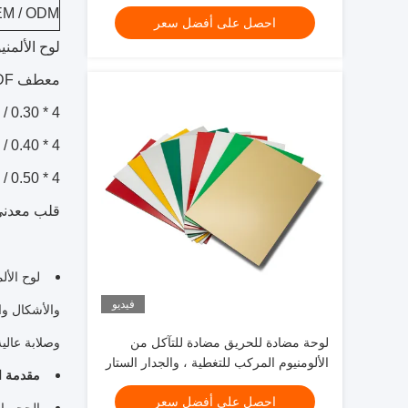
المتجر ، تزيين الداخلية
M / ODM
احصل على أفضل سعر
لوح الألمن
معطف PVDF: عمر خدمة طويل
4 * 0.30 / 0.30 ملم
4 * 0.40 / 0.40 ملم
4 * 0.50 / 0.50 ملم
قلب معدني 
فيديو
والأشكال وا
لوحة مضادة للحريق مضادة للتآكل من
وصلابة عالية
الألومنيوم المركب للتغطية ، والجدار الستار
مقدمة ال
، والسقف
احصل على أفضل سعر