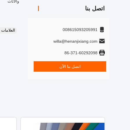
والأثاث
اتصل بنا
008615093205991
العلامات
willa@henanjixiang.com
86-371-60292098
اتصل بنا الآن