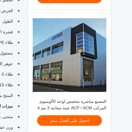
الحجم القياسي:
العرض: 1000-1550 م
الطول: 2000-6000 مم
قشرة الألومني
طلاء PE وطلاء PVDF
مصقول ،
جوهر PE العادي ولب مقاوم للحريق
طلاء PE: 5 سنوات
طلاء PVDF: 15 سنة
المنتج مع  9001: 2008 ، BST ، CCC
المصنع مباشرة مخصص لوحة الألومنيوم
ميزات ا
المركب ACP / ACM عينة مجانية 3 مم 4
مم لتزيين الجدران الكسوة
منحنى مم
احصل على أفضل سعر
وزن خف