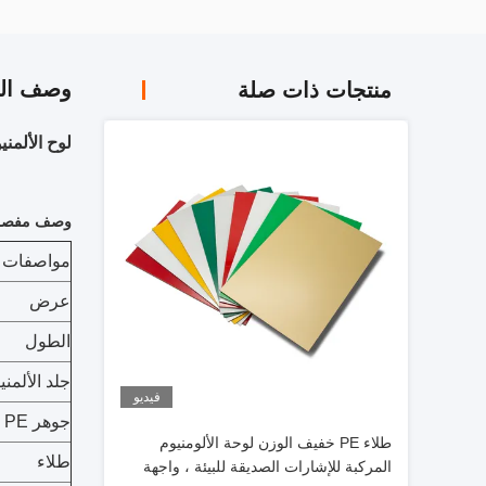
وصف الم
منتجات ذات صلة
لوح الألمنيوم المركب PE جميع ألوان 
وصف مفصل 
مواصفات أل
عرض
الطول
جلد الألمني
فيديو
جوهر PE
طلاء PE خفيف الوزن لوحة الألومنيوم
طلاء
المركبة للإشارات الصديقة للبيئة ، واجهة