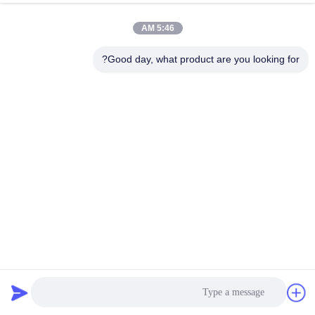
الجودة
5:46 AM
اتصل
Good day, what product are you looking for?
بنا
أخبار
القضايا
اطلب
اقتباس
سبيكة طلاء مسبق ملطخ باللون لفكرة الألومنيوم للوحة الألومنيوم
المركبة
خريطة
لفائف الألمنيوم المطلية مسبقًا
2026-07-03
4 الرؤى
الموقع