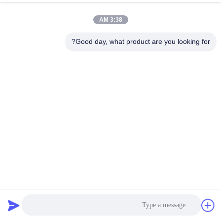
الجودة
3:38 AM
اتصل
Good day, what product are you looking for?
بنا
أخبار
القضايا
اطلب
اقتباس
لوح الألمنيوم المركب المضاد للعفن SGS 1500 * 3000mm PE
4mm
خريطة
لوح الألمنيوم المركب PVDF
2026-07-02
2440 الرؤى
الموقع