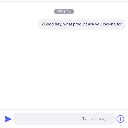
الجودة
9:40 PM
اتصل
Good day, what product are you looking for?
بنا
أخبار
القضايا
اطلب
اقتباس
3mm PE الألومنيوم المركب لوحة Acm ACP لطباعة Decoation
1000mm
خريطة
لوح الألمنيوم المركب PE
2026-07-02
189 الرؤى
الموقع