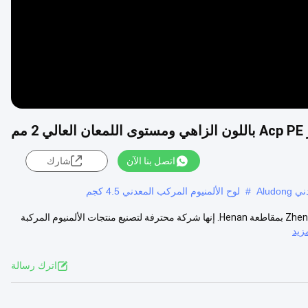
مم
اتصل بنا الآن
شارك
Alud
#
لوح الألمنيوم المركب المعدني 4.5 كجم
معلومات الشركة: يقع Henan Jixiang Industry Co. ، Ltd في مدينة Zhengzhou بمقاطعة Henan. إنها شركة محترفة لتصنيع منتجات الألمنيوم المركبة
زيد
اترك رسالة