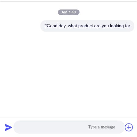
الجودة
7:40 AM
اتصل
Good day, what product are you looking for?
بنا
أخبار
القضايا
اطلب
اقتباس
لوح الألمنيوم المركب المضاد للحريق B1 ACM 0.30mm *
0.30mm
خريطة
لوح الألمنيوم المركب PVDF
2026-07-02
592 الرؤى
الموقع