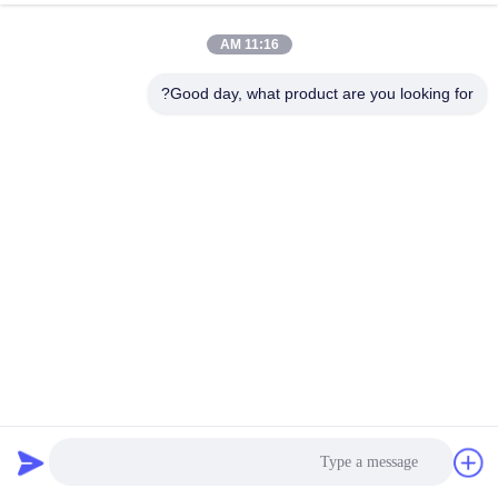
الجودة
11:16 AM
اتصل
Good day, what product are you looking for?
بنا
أخبار
القضايا
اطلب
اقتباس
لوحة الألومنيوم المركبة ACP PE للديكور الداخلي لافتات
خريطة
لوح الألمنيوم المركب PE
2026-07-02
592 الرؤى
الموقع