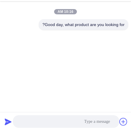
الجودة
10:16 AM
اتصل
Good day, what product are you looking for?
بنا
إرسال
أخبار
القضايا
اطلب
اقتباس
1220mm PE اللون الأسود لوحة الألومنيوم المركب صفائح ACP
للديكور
خريطة
لوح الألمنيوم المركب PE
2026-07-02
592 الرؤى
الموقع