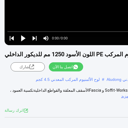
Loaded
:
0%
0:00
/
0:00
Play
Play
Play
Mute
Current
Duration
next
next
سود 1250 مم للديكور الداخلي
Time
اتصل بنا الآن
شارك
Alud
#
لوح الألمنيوم المركب المعدني 4.5 كجم
تطبيق مواد الألمنيوم المركبة:الواجهة الرئيسية وانحياز الشرفة والمظلاتغطاء Soffit-Works و Fasciaالأسقف المعلقة والقواطع الداخليةتكسية العمود ،
زيد
اترك رسالة