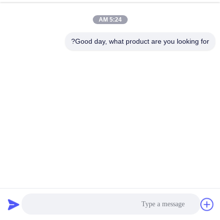
الجودة
5:24 AM
اتصل
Good day, what product are you looking for?
بنا
أخبار
القضايا
اطلب
اقتباس
سمك 3 مم PE الألومنيوم المركب لوحة للوحة 0.15 مم × 0.15 مم
خريطة
لوح الألمنيوم المركب PE
2026-07-02
592 الرؤى
الموقع