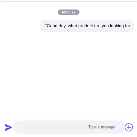
الجودة
5:17 AM
اتصل
Good day, what product are you looking for?
بنا
أخبار
القضايا
اطلب
اقتباس
سمك 1.5 مم PVDF لوحة الألومنيوم المركب للوحة
خريطة
لوح الألمنيوم المركب PVDF
2026-07-02
592 الرؤى
الموقع