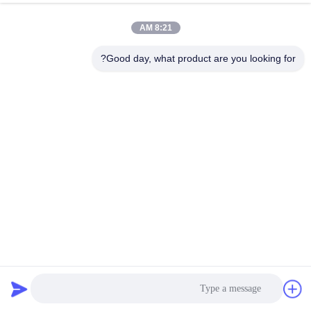
الجودة
8:21 AM
اتصل
Good day, what product are you looking for?
بنا
أخبار
القضايا
اطلب
اقتباس
ورقة الكسوة المعدنية الأساسية PE غير المكسورة ACP 1220mm
العرض
خريطة
لوح الألمنيوم المركب PE
2026-07-02
592 الرؤى
الموقع