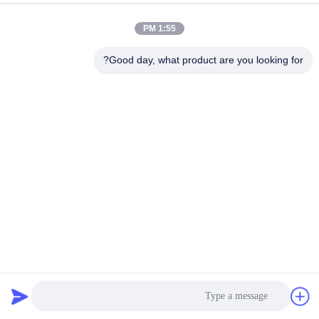
الجودة
1:55 PM
اتصل
Good day, what product are you looking for?
بنا
أخبار
القضايا
اطلب
اقتباس
ورقة الألمنيوم الفضية الفضية الصلبة ACP للكسوة
خريطة
لوح الألمنيوم المركب PE
2026-07-02
592 الرؤى
الموقع