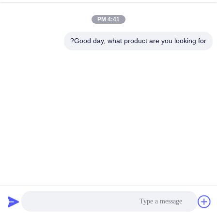
الجودة
4:41 PM
اتصل
Good day, what product are you looking for?
بنا
أخبار
القضايا
اطلب
اقتباس
لوحة الألومنيوم المركب الأساسية PE غير المكسورة 3 مم للقسم
ولوحة الإعلانات
خريطة
لوح الألمنيوم المركب PE
2026-07-02
592 الرؤى
الموقع