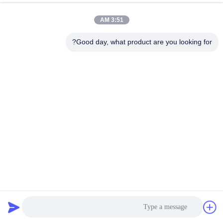
الجودة
3:51 AM
اتصل
Good day, what product are you looking for?
بنا
أخبار
القضايا
اطلب
اقتباس
العرض 1220mm Acp الألومنيوم المركب لوحة الكسوة الجانب
الخلفي التمهيدي
خريطة
لوح الألمنيوم المركب PE
2026-07-02
592 الرؤى
الموقع