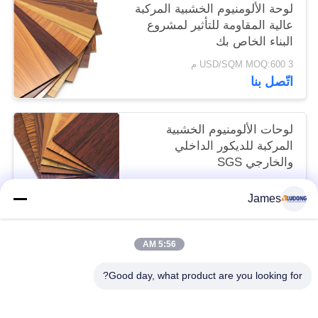
لوحة الألومنيوم الخشبية المركبة
عالية المقاومة للتأثير لمشروع
البناء الخاص بك
3 USD/SQM MOQ:600 م
اتّصل بنا
لوحات الألومنيوم الخشبية
المركبة للديكور الداخلي
والخارجي SGS
3 USD/SQM MOQ:600 م
James
اتّصل بنا
5:56 AM
فئات شعبية
جميع
Good day, what product are you looking for?
لوح الألمنيوم المركب PVDF
لوح الألمنيوم المركب PE