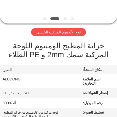
الجودة
اتصل
بنا
لوح الألمنيوم المركب الخشبي
خزانة المطبخ ألومنيوم اللوحة
أخبار
المركبة سمك 2mm و PE الطلاء
القضايا
مكان المنشأ:
الصين
اطلب
اسم العلامة
ALUDONG
التجارية:
اقتباس
إصدار الشهادات:
CE，SGS，ISO
رقم الموديل:
ألد-8000
خريطة
الموقع
تسليط الضوء:
,
لوحة مركبة من الألومنيوم من خزانة المطبخ
,
لوحة المطبخ المكونة من الألومنيوم