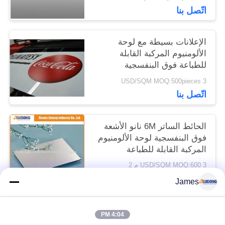
اتّصل بنا
الإعلانات بسيطة مع لوحة
الألومنيوم المركبة القابلة
للطباعة فوق البنفسجية
3 USD/SQM MOQ:500pieces
اتّصل بنا
الحائط الساتر 6M نانو الأشعة
فوق البنفسجية لوحة الألومنيوم
المركبة القابلة للطباعة
3 USD/SQM MOQ:600 م 2
اتّصل بنا
James
4:04 PM
فئات شعبية
جميع