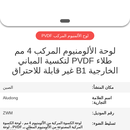
الجودة
اتصل
بنا
لوح الألمنيوم المركب PVDF
لوحة الألومنيوم المركب 4 مم
أخبار
طلاء PVDF لتكسية المباني
القضايا
الخارجية B1 غير قابلة للاحتراق
اطلب
مكان المنشأ:
الصين
اقتباس
اسم العلامة
Aludong
التجارية:
رقم الموديل:
ZWM
خريطة
تسليط الضوء:
لوحة الكسوة المركبة من الألومنيوم 4 مم ، لوحة الكسوة
الموقع
المركبة المصنوعة من الألومنيوم المطلي بـ PVDF ، لوحة