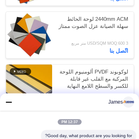
2440mm ACM لوحة الحائط
سهلة الصيانة عزل الصوت ممتاز
3 USD/SQM MOQ:600 متر مربع
اتّصل بنا
لوكوبوند PVDF ألومنيوم اللوحة
المركبة مع القلب غير قابلة
للكسر والسطح اللامع النهاية
3 USD/SQM MOQ:600 متر مربع
James
اتّصل بنا
12:37 PM
فئات شعبية
جميع
Good day, what product are you looking for?