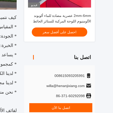
فيديو
2mm-6mm عصرية مضادة للماء ألوبوند
كيف نتميز 
الألومنيوم اللوحة المركبة للستائر الحائط
* المقياس: لدينا 24 خط مركب و 6 خطوط طلاء 
السقف الداخلي المأوى
احصل على أفضل سعر
* الجودة: لدينا
* الخبرة: تأسست في عام 1999 ، لدين
* يساعد ا
اتصل بنا
* كمجموعة
* لدينا الكثي
008615093205991
* لدينا م
willa@henanjixiang.com
* نحن منت
86-371-60292098
اتصل بنا الآن
لفائف الأل