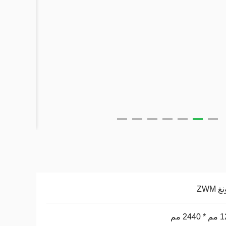
 ZWM
24 مم