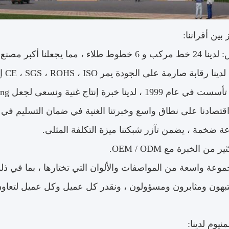
بين أقراننا:
، مما يجعلنا أكبر مصنع في الصين.
 رقابة صارمة على الجودة يمر CE ، SGS ، ROHS ، ISO إلخ.
ا خبرة إنتاج غنية ونسعى لجعل Jixiang علامة تجارية مشهورة في الصين.
قتصادنا على نطاق واسع وخبرتنا الغنية في ضمان التسليم في 
 ضخمة ، يضمن تآزر شبكتنا ميزة التكلفة المثلى.
ر من الخبرة مع OEM / ODM.
جموعة واسعة من المواصفات والألوان التي تختارها ، بما في ذ
بهون ومثابرون ومسؤولون ، ونقدر كل عميل وكل عميل لتعاون
منيوم لدينا: