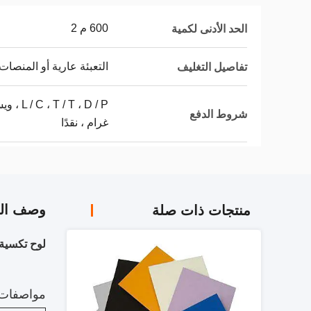
600 م 2
الحد الأدنى لكمية
التعبئة عارية أو المنصات
تفاصيل التغليف
 ، D / P
شروط الدفع
غرام ، نقدًا
وصف الم
منتجات ذات صلة
لوح تكسية 
مواصفات ل