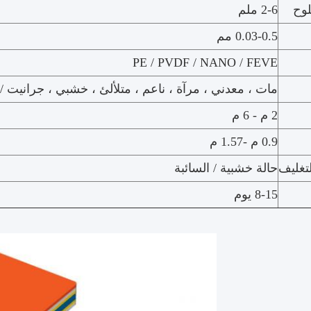
لوح
2-6 ملم
0.03-0.5 مم
PE / PVDF / NANO / FEVE
مات ، معدني ، مرآة ، ناعم ، متلألئ ، خشبي ، جرانيت 
2 م - 6 م
0.9 م -1.57 م
لتغليف
حالة خشبية / السائبة
8-15 يوم