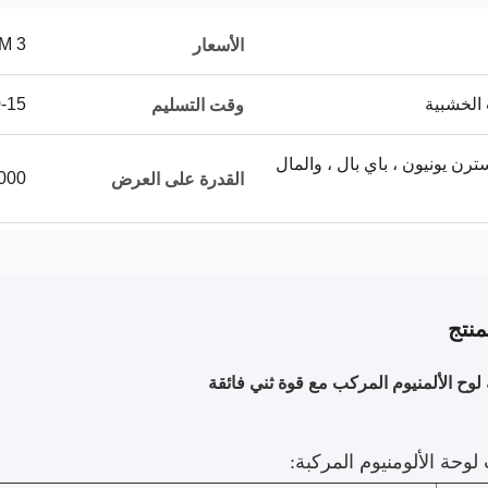
3 USD/SQM
الأسعار
 الخشبية
10-15 
وقت التسليم
L / C ، T / T ، ويسترن يونيون ، باي بال ، والمال
00000
القدرة على العرض
نتج
لوح الألمنيوم المركب مع قوة ثني فائقة
وحة الألومنيوم المركبة: