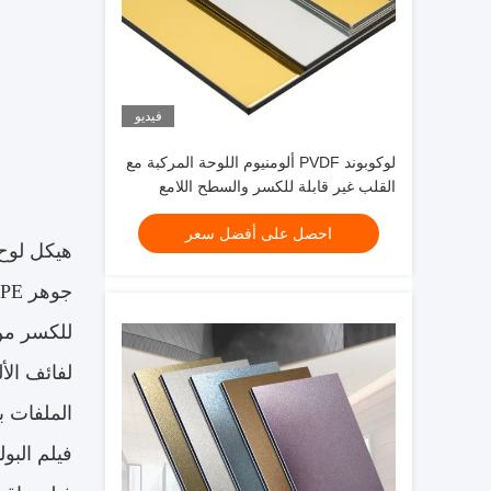
فيديو
لوكوبوند PVDF ألومنيوم اللوحة المركبة مع
القلب غير قابلة للكسر والسطح اللامع
النهاية
احصل على أفضل سعر
هيكل لوح 
للكسر من أ
لفائف الأ
الملفات بدهانات PE أو PVDF المتقدمة ل
فيلم البو