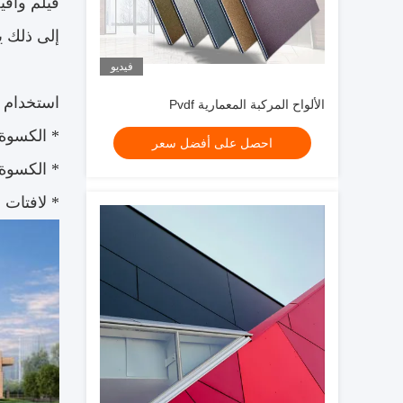
إلى ذلك ي
فيديو
استخدام ل
الألواح المركبة المعمارية Pvdf
* الكسوة 
احصل على أفضل سعر
* الكسوة 
* لافتات ،