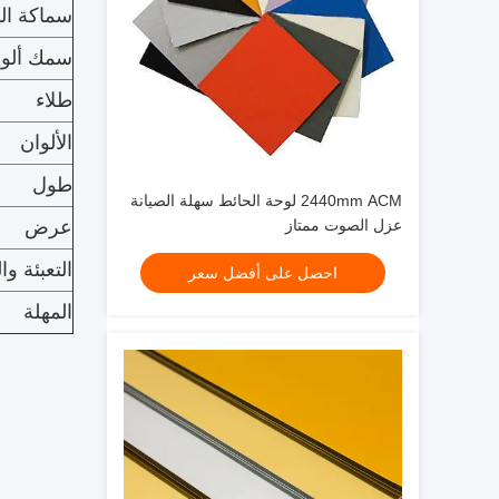
سماكة ال
سمك ألو
طلاء
الألوان
طول
2440mm ACM لوحة الحائط سهلة الصيانة
عزل الصوت ممتاز
عرض
التعبئة وا
احصل على أفضل سعر
المهلة