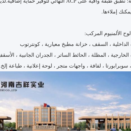
فيلم واقية: نطبق طبقة واقية على ACP النهائي 
مكنك إملاءها.
وح الألمنيوم المركب:
الداخلية ، السقف ، خزانة مطبخ معيارية ، كونترتوب
الخارجية ، المظلة ، الحائط الساتر ، الجدران الجانبية ، الأسقف
 سوبرابورتا ، لفافة ، واجهات متجر ، لوحة إعلانية ، طباعة إلخ.