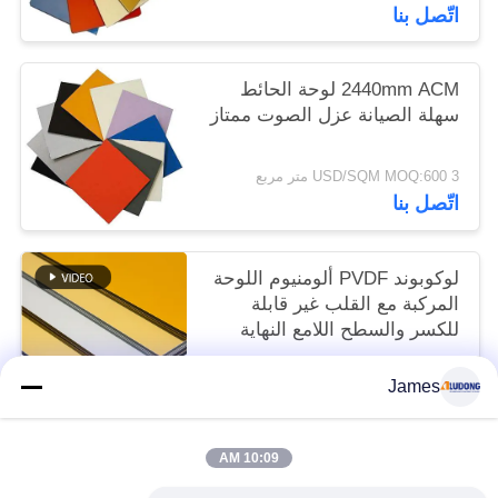
اتّصل بنا
2440mm ACM لوحة الحائط
سهلة الصيانة عزل الصوت ممتاز
3 USD/SQM MOQ:600 متر مربع
اتّصل بنا
لوكوبوند PVDF ألومنيوم اللوحة
المركبة مع القلب غير قابلة
للكسر والسطح اللامع النهاية
3 USD/SQM MOQ:600 متر مربع
James
اتّصل بنا
10:09 AM
فئات شعبية
جميع