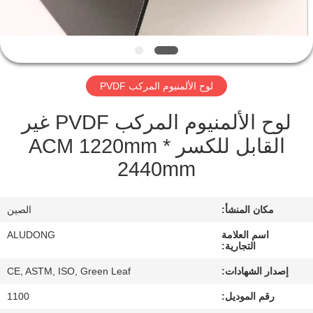
الجودة
اتصل
بنا
لوح الألمنيوم المركب PVDF
لوح الألمنيوم المركب PVDF غير
أخبار
القابل للكسر ACM 1220mm *
2440mm
القضايا
اطلب
مكان المنشأ:
الصين
اقتباس
اسم العلامة
ALUDONG
التجارية:
إصدار الشهادات:
CE, ASTM, ISO, Green Leaf
خريطة
رقم الموديل:
1100
الموقع