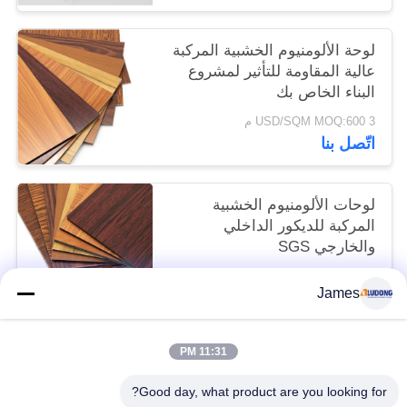
لوحة الألومنيوم الخشبية المركبة
عالية المقاومة للتأثير لمشروع
البناء الخاص بك
3 USD/SQM MOQ:600 م
اتّصل بنا
لوحات الألومنيوم الخشبية
المركبة للديكور الداخلي
والخارجي SGS
3 USD/SQM MOQ:600 م
James
اتّصل بنا
11:31 PM
فئات شعبية
جميع
Good day, what product are you looking for?