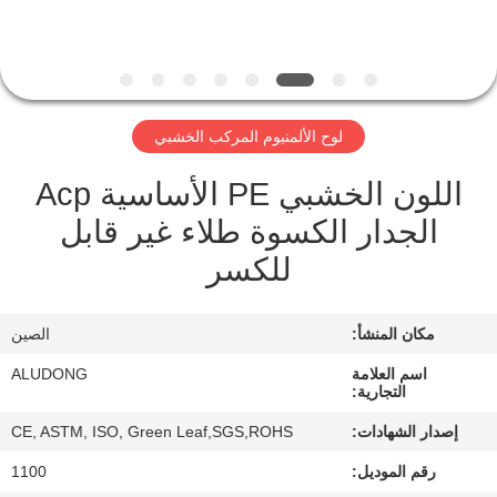
الجودة
اتصل
بنا
لوح الألمنيوم المركب الخشبي
اللون الخشبي PE الأساسية Acp
أخبار
الجدار الكسوة طلاء غير قابل
القضايا
للكسر
اطلب
مكان المنشأ:
الصين
اقتباس
اسم العلامة
ALUDONG
التجارية:
إصدار الشهادات:
CE, ASTM, ISO, Green Leaf,SGS,ROHS
خريطة
رقم الموديل:
1100
الموقع