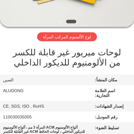
الجودة
اتصل
بنا
لوح الألمنيوم المركب المرآة
لوحات ميريور غير قابلة للكسر
أخبار
من الألومنيوم للديكور الداخلي
القضايا
مكان المنشأ:
الصين
اطلب
اسم العلامة
ALUDONG
التجارية:
اقتباس
إصدار الشهادات:
CE, SGS, ISO , RoHS
رقم الموديل:
110030035005
خريطة
تسليط الضوء:
ألواح الألومنيوم ACM المرآة 3 مم ، ألواح الألومنيوم
الموقع
للديكور الداخلي ، لوحات الحائط ACM غير القابلة للكسر