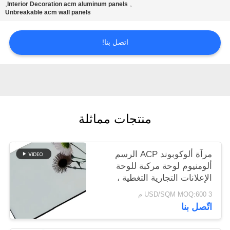
,
,
Interior Decoration acm aluminum panels
Unbreakable acm wall panels
سياسة
الخصوصية
اتصل بنا!
منتجات مماثلة
مرآة ألوكوبوند ACP الرسم
ألومنيوم لوحة مركبة للوحة
الإعلانات التجارية التغطية ،
الستائر الحائط الشاشة الخارجية
3 USD/SQM MOQ:600 م
لوحة الحائط والديكور الداخلي
اتّصل بنا
لوحة الحائط الزخرفية ACP