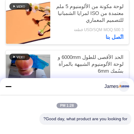
لوحة مكونة من الألومنيوم 5 ملم
معتمدة من ISO لمرايا الشمبانيا
للتصميم المعماري
3 USD/SQM MOQ:500 قطعة
اتّصل بنا
الحد الأقصى للطول 6000mm و
لوحة الألومنيوم الشبيهة بالمرآة
بسُمك 6mm
3 USD/SQM MOQ:500 قطعة
James
اتّصل بنا
1:28 PM
فئات شعبية
جميع
Good day, what product are you looking for?
لوح الألمنيوم المركب PVDF
لوح الألمنيوم المركب PE