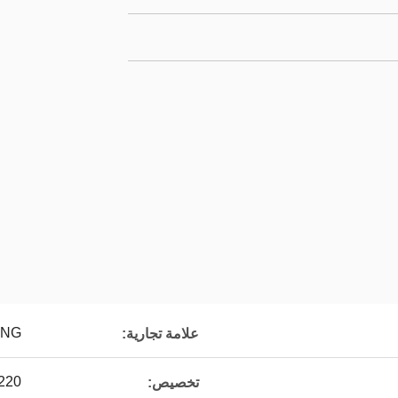
ONG
علامة تجارية:
1220 * 440
تخصيص: