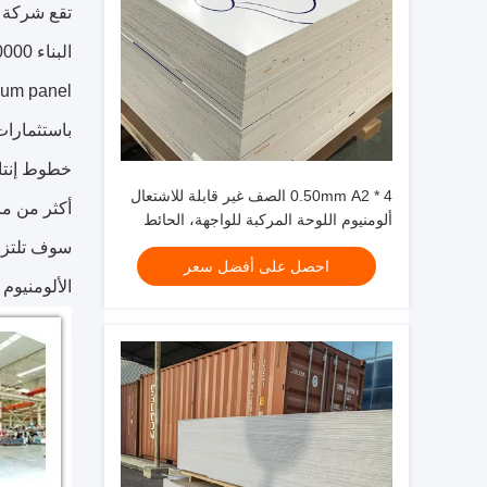
البناء 130000 متر مربع ، نحن شركة مساهمة واسعة النطاق متخصصة في تصنيع ألواح الألمنيوم المركبة ، alu
minum panel ، التي يتم توفيرها بخبرة تصنيع وفيرة ، وقوة عالية التقنية ، ومعدات إنتاج
4 * 0.50mm A2 الصف غير قابلة للاشتعال
أكثر من مائ
ألومنيوم اللوحة المركبة للواجهة، الحائط
الستار
احصل على أفضل سعر
الألومنيوم