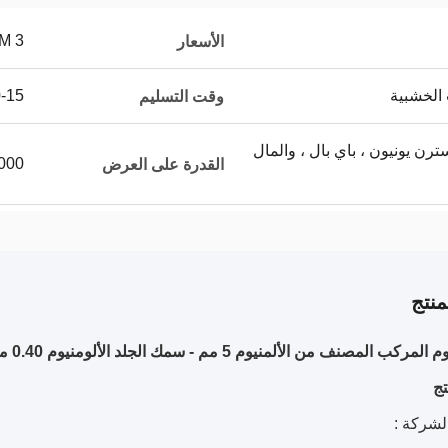
3 USD/SQM
الأسعار
 الخشبية
10-15 
وقت التسليم
L / C ، T / T ، ويسترن يونيون ، باي بال ، والمال
00000
القدرة على العرض
نتج
 المصنف من الألمنيوم 5 مم - سمك الجلد الألومنيوم 0.40 مم من PVDF
ج
لشركة :