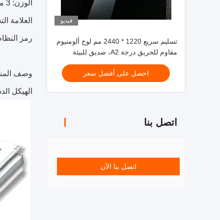
الوزن: 3 مم 8.8 - 13.90 كجم لكل قطعة ؛4 مم: 12.7-27.89 كجم لكل قطعة
العلامة التجارية
فيديو
رمز النظام الم
تسليم سريع 1220 * 2440 مم لوح ألومنيوم
مقاوم للحريق درجة A2، صديق للبيئة
لتزيين مترو الأنفاق
احصل على أفضل سعر
وصف المنت
الهيكل الدستوري ل
اتصل بنا
اتصل بنا الآن