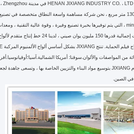
 متطورة وطريقة اختبار جودة صارمة.
ة من المواصفات والألوان.سوقنا: أمريكا الشمالية.آسيا؛أوقيانوسيا.أفري
سوف تلتزم JIXIANG بتوسيع مواد البناء والتزيين الخاصة بها ، وتسعى جاهد
 في الصين.