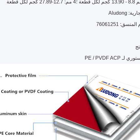
: Aludong
نسق: 76061251
ج
ـ PE / PVDF ACP