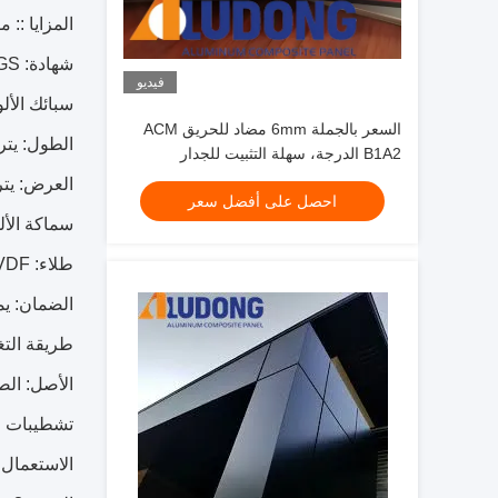
المزايا ::
شهادة: CE ، ISO9001 ، SGS ، روش وهلم جرا
فيديو
سبائك الألومني
السعر بالجملة 6mm مضاد للحريق ACM
الطول: يتراوح من 000
B1A2 الدرجة، سهلة التثبيت للجدار
التقسيمي
العرض: يتراوح من 000
احصل على أفضل سعر
سماكة الألمنيوم: 
طلاء: PE & PVDF
الضمان: يمكن لـ PE الاحتفاظ بـ 5-8 سنوات / PVDF
طريقة التغ
الأصل: الص
تشطيبات ا
الاستعمال: ا