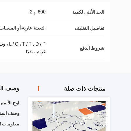
600 م 2
الحد الأدنى لكمية
التعبئة عارية أو المنصات
تفاصيل التغليف
 ، D / P
شروط الدفع
غرام ، نقدًا
وصف الم
منتجات ذات صلة
لوح الألمنيوم المركب
وصف المنت
معلومات ا