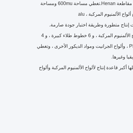
تقع شركة HENAN JIXIANG INDUSTRY CO. ، LTD في مدينة Zhengzhou ، مقاطعة Henan.تغطي مساحة 600mu ومساحة
باستثمارات إجمالية قدرها 150 مليون يوان صيني ، لدينا 24 خط إنتاج متقدم لألواح الألمنيوم المركبة ، و 6 خطوط طلاء كبيرة ، و 4
خطوط إنتاج فيلم الحماية. تنتج JIXIANG بشكل أساسي ألواح الألمنيوم المركبة PE ، وألواح الجرانيت ومواد الديكور الأخرى ، وتغطي
قيا وغيرها.
ة لجعلها أكبر قاعدة إنتاج لألواح الألمنيوم المركبة وألواح