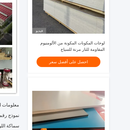
فيديو
لوحات المكونات المكونة من الألومنيوم
المقاومة للنار مرنة للسياج
احصل على أفضل سعر
معلومات ال
نموذج رقم: DONG-8854
سماكة اللوح: -8mmm