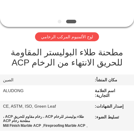
الجودة
اتصل
بنا
لوح الألمنيوم المركب الرخامي
مطحنة طلاء البوليستر المقاومة
أخبار
للحريق الانتهاء من الرخام ACP
القضايا
مكان المنشأ:
الصين
اطلب
اسم العلامة
ALUDONG
التجارية:
اقتباس
إصدار الشهادات:
CE, ASTM, ISO, Green Leaf
تسليط الضوء:
طلاء بوليستر للرخام ACP ، رخام مقاوم للحريق ACP ،
خريطة
مطحنة رخام ACP
,
,
Mill Finish Marble ACP
Fireproofing Marble ACP
الموقع