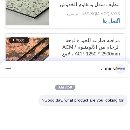
تنظيف سهل ومقاوم للخدوش
للمطبخ في المخزون
3 USD/SQM MOQ:300 متر مربع
اتّصل بنا
مراقبة صارمة للجودة لوحة
الرخام من الألومنيوم ACM /
ACP 1250 * 2500mm ، لامع
عالي ، مقاوم للحريق لتزيين
3 USD/SQM MOQ:300 متر مربع
المترو
James
اتّصل بنا
8:58 AM
فئات شعبية
جميع
Good day, what product are you looking for?
لوح الألمنيوم المركب PVDF
لوح الألمنيوم المركب PE
لوح الألمنيوم المركب الرخامي
لوح الألمنيوم المركب الخشبي