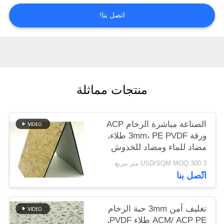
اتصل بنا!
سياسة
الخصوصية
منتجات مماثلة
الصناعة مباشرة الرخام ACP
ورقة 3mm، PE PVDF طلاء،
مضاد للماء ومضاد للخدوش
للجدار الخارجي فيلا الشحن
3 USD/SQM MOQ:300 متر مربع
السريع
اتّصل بنا
تغليف آمن 3mm حبة الرخام
ACM/ ACP PE طلاء PVDF،