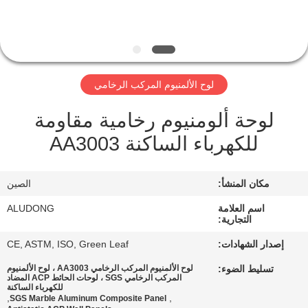
الجودة
اتصل
بنا
لوح الألمنيوم المركب الرخامي
لوحة ألومنيوم رخامية مقاومة
أخبار
للكهرباء الساكنة AA3003
القضايا
مكان المنشأ:
الصين
اطلب
اسم العلامة
ALUDONG
التجارية:
اقتباس
إصدار الشهادات:
CE, ASTM, ISO, Green Leaf
تسليط الضوء:
لوح الألمنيوم المركب الرخامي AA3003 ، لوح الألمنيوم
خريطة
المركب الرخامي SGS ، لوحات الحائط ACP المضاد
للكهرباء الساكنة
الموقع
,
,
SGS Marble Aluminum Composite Panel