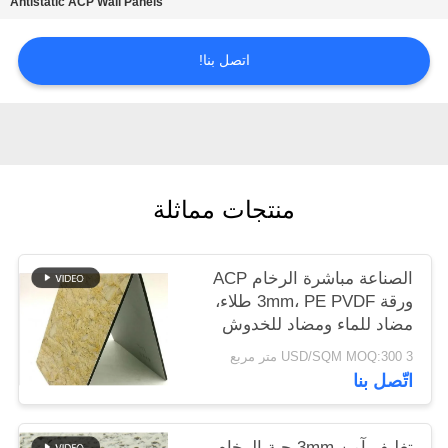
Antistatic ACP Wall Panels
سياسة
اتصل بنا!
الخصوصية
منتجات مماثلة
الصناعة مباشرة الرخام ACP
ورقة 3mm، PE PVDF طلاء،
مضاد للماء ومضاد للخدوش
للجدار الخارجي فيلا الشحن
3 USD/SQM MOQ:300 متر مربع
السريع
اتّصل بنا
تغليف آمن 3mm حبة الرخام