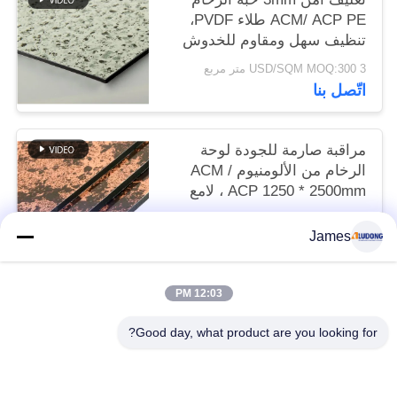
ACM/ ACP PE طلاء PVDF،
تنظيف سهل ومقاوم للخدوش
للمطبخ في المخزون
3 USD/SQM MOQ:300 متر مربع
اتّصل بنا
مراقبة صارمة للجودة لوحة
الرخام من الألومنيوم ACM /
ACP 1250 * 2500mm ، لامع
عالي ، مقاوم للحريق لتزيين
3 USD/SQM MOQ:300 متر مربع
المترو
James
اتّصل بنا
12:03 PM
فئات شعبية
جميع
Good day, what product are you looking for?
لوح الألمنيوم المركب PVDF
لوح الألمنيوم المركب PE