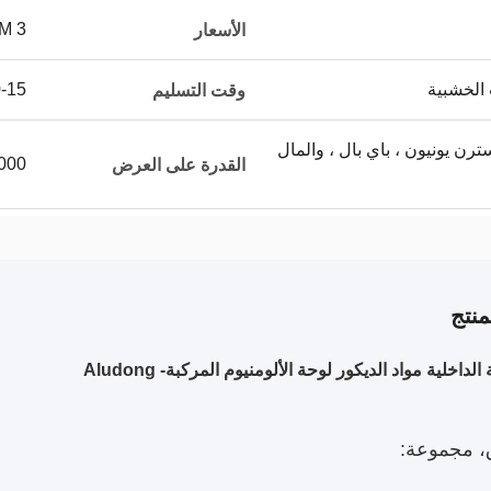
3 USD/SQM
الأسعار
 الخشبية
10-15 
وقت التسليم
L / C ، T / T ، ويسترن يونيون ، باي بال ، والمال
00000
القدرة على العرض
نتج
داخلية مواد الديكور لوحة الألومنيوم المركبة- Aludong
، مجموعة: