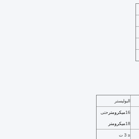
البوليستر
16
ميكرومتر
حتى
18
ميكرومتر
≤ 3 ت