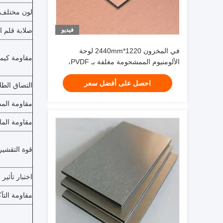
لون مختلف
فيديو
صلابة قلم 
في المخزون 1220*2440mm لوحة
مقاومة كيمي
الألومنيوم الممشحومة مغلفة بـ PVDF،
مقاومة للطقس لجدار الستار ISO
احصل على أفضل سعر
9001مصنع
التصاق الطل
مقاومة الم
مقاومة الما
قوة التقشير 
اختبار تأثير 
مقاومة التآكل (il