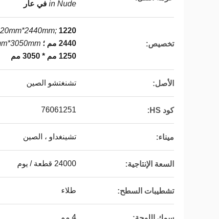
in Nude
في عار
220mm*2440mm;
2440 مم ؛
mm*3050mm
تخصيص:
1250 مم * 3050 مم
تشنغتشو الصين
الأصل:
76061251
كود HS:
تشينغداو ، الصين
ميناء:
24000 قطعة / يوم
السعة الإنتاجية:
طلاء
تشطيبات السطح:
4 مم
سمك اللوحة: