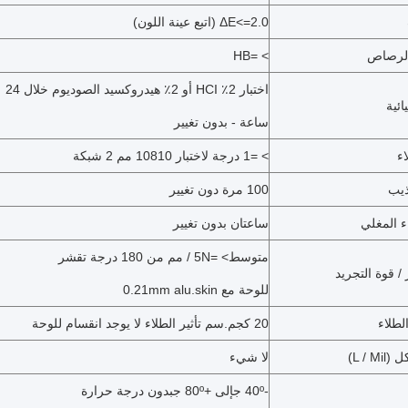
2.0 (اتبع عينة اللون)
<=
ΔE
الرصاص
> =
HB
اختبار 2٪ HCI أو 2٪ هيدروكسيد الصوديوم خلال 24
ائية
ساعة - بدون تغيير
اء
> =
1 درجة لاختبار 10810 مم 2 شبكة
ذيب
100 مرة دون تغيير
ء المغلي
ساعتان بدون تغيير
متوسط
> =
5N / مم من 180 درجة تقشر
/ قوة التجريد
للوحة مع 0.21mm alu.skin
الطلاء
20 كجم.سم تأثير الطلاء لا يوجد انقسام للوحة
L / M)
لا شيء
-40
º ج
إلى +80
º ج
بدون درجة حرارة