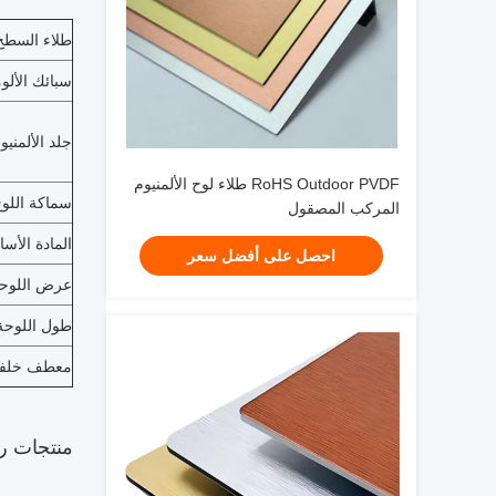
طلاء السطح
سبائك الألو
جلد الألمنيو
RoHS Outdoor PVDF طلاء لوح الألمنيوم
سماكة اللو
المركب المصقول
المادة الأس
احصل على أفضل سعر
عرض اللوح
طول اللوحة
معطف خلف
منتجات
ر