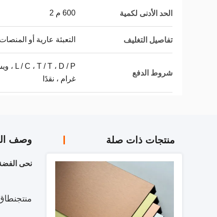
600 م 2
الحد الأدنى لكمية
التعبئة عارية أو المنصات
تفاصيل التغليف
 ، D / P
شروط الدفع
غرام ، نقدًا
وصف الم
منتجات ذات صلة
نحى الفضة ال
منتج
نطاق