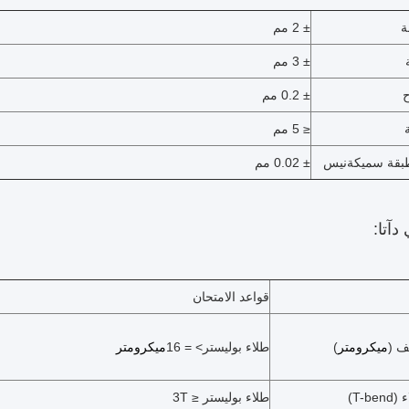
ة
± 2 مم
± 3 مم
ح
± 0.2 مم
≤ 5 مم
بقة سميكة
نيس
± 0.02 مم
ي
د
آتا:
قواعد الامتحان
ف (
ميكرومتر
)
طلاء بوليستر> = 16
ميكرومتر
T-b)
طلاء بوليستر ≤ 3T