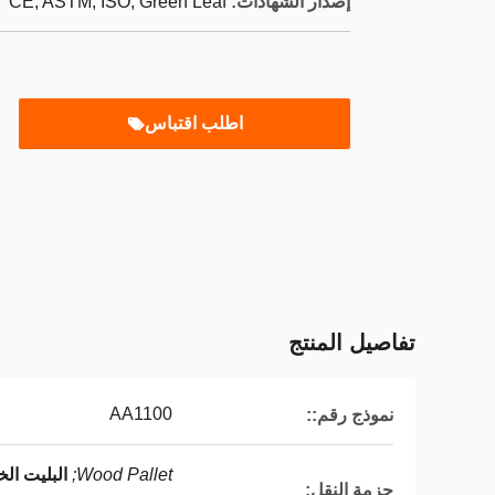
إصدار الشهادات:
CE, ASTM, ISO, Green Leaf
اطلب اقتباس
تفاصيل المنتج
AA1100
نموذج رقم::
Wood Pallet;
البليت ال
حزمة النقل: