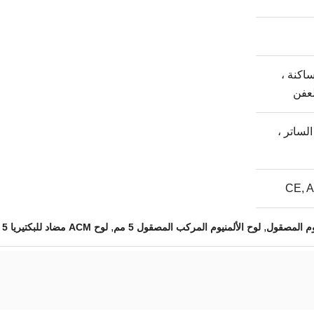
اكنة ،
لعفن
الساتر ،
CE, A
,
,
لوح الألمنيوم المركب المصقول 5 مم
لوح ACM مضاد للبكتيريا AA3003 5 مم