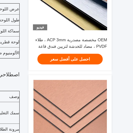
عرض اللوح
طول اللوحة
فيديو
سماكة اللو
OEM مخصصة مصدرية ACP 3mm ، طلاء
لوحة قطرية
PVDF ، مضاد للخدشة لتزيين فندق قاعة
المترو
الألومنيوم
ط
احصل على أفضل سعر
اصطلاح
وصف
سمك التغلي
مرونة الطلاء (end