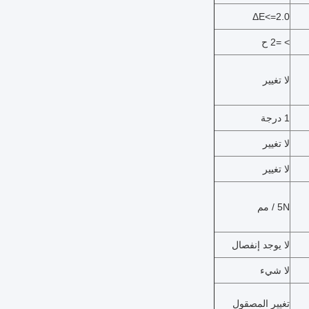
ΔE
<=
2.0
> =
2 ح
لا تغيير
1 درجة
لا تغيير
لا تغيير
5N / مم
لا يوجد إنفصال
لا شيء
تغيير المصقول