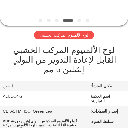
الجودة
اتصل
بنا
لوح الألمنيوم المركب الخشبي
لوح الألمنيوم المركب الخشبي
أخبار
القابل لإعادة التدوير من البولي
القضايا
إيثيلين 5 مم
اطلب
مكان المنشأ:
الصين
اقتباس
اسم العلامة
ALUDONG
التجارية:
إصدار الشهادات:
CE, ASTM, ISO, Green Leaf
خريطة
تسليط الضوء:
ألواح الألمنيوم المركبة من البولي إيثيلين ، ورقة ACP
الموقع
الخشبية القابلة لإعادة التدوير ، لوحة الألومنيوم المركبة