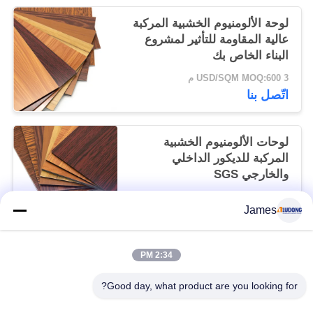
لوحة الألومنيوم الخشبية المركبة
عالية المقاومة للتأثير لمشروع
البناء الخاص بك
3 USD/SQM MOQ:600 م
اتّصل بنا
لوحات الألومنيوم الخشبية
المركبة للديكور الداخلي
والخارجي SGS
3 USD/SQM MOQ:600 م
James
اتّصل بنا
2:34 PM
فئات شعبية
جميع
Good day, what product are you looking for?