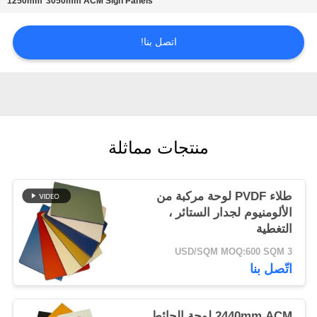
1250mm*3050mm ACM Sign Panels
سياسة
اتصل بنا!
الخصوصية
منتجات مماثلة
طلاء PVDF لوحة مركبة من
الألومنيوم لجدار الستائر ،
التغطية
3 USD/SQM MOQ:600 SQM
اتّصل بنا
2440mm ACM لوحة الحائط