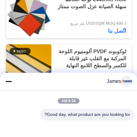
سهلة الصيانة عزل الصوت ممتاز
3 USD/SQM MOQ:600 متر مربع
اتّصل بنا
لوكوبوند PVDF ألومنيوم اللوحة
المركبة مع القلب غير قابلة
للكسر والسطح اللامع النهاية
3 USD/SQM MOQ:600 متر مربع
James
اتّصل بنا
9:36 AM
فئات شعبية
جميع
Good day, what product are you looking for?
لوح الألمنيوم المركب PVDF
لوح الألمنيوم المركب PE