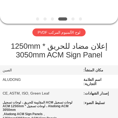
الجودة
اتصل
بنا
لوح الألمنيوم المركب PVDF
إعلان مضاد للحريق 1250mm *
أخبار
3050mm ACM Sign Panel
القضايا
مكان المنشأ:
الصين
اطلب
اسم العلامة
ALUDONG
التجارية:
اقتباس
إصدار الشهادات:
CE, ASTM, ISO, Green Leaf
تسليط الضوء:
لوحات تسجيل ACM المقاومة للحريق ، لوحات تسجيل
خريطة
Aludong ACM ، لوحات تسجيل ACM 1250mm *
3050mm
الموقع
,
,
Aludong ACM Sign Panels