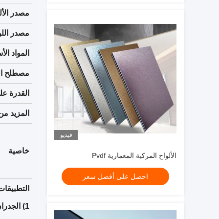
مصدر الأل
مصدر اللو
المواد الأسا
مصطلح ال
القدرة على
المزيد من
فيديو
خاصية
الألواح المركبة المعمارية Pvdf
احصل على أفضل سعر
التطبيقات
1) الجدر