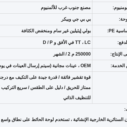
ومنيوم:
مصنع جنوب غرب للألمنيوم
حة:
بي بي جي وبيكر
سية PE:
بولي إيثيلين غير سام ومنخفض الكثافة
دفع:
TT ، LC في الأفق و D / P
 الإنتاج:
250000 م 2 / الشهر
 الخدمة:
OEM ، عينات مجانية (سيتم إرسال العينات في يوم واحد)
قوة تقشير فائقة / قدرة جيدة على التكيف مع درجة ا
ممتاز للحريق / دليل على الطقس / سريع التركيب 
للتنظيف الذاتي
:
ان الستائرية الخارجية الإنشائية ، تستخدم لوحة الحائط على نطاق واس