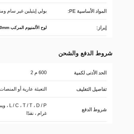
بولي إيثيلين غير سام وم
المواد الأساسية PE:
إبراز:
لوح الألمنيوم المركب PVDF 6500mm الخارجي
شروط الدفع والشحن
600 م 2
الحد الأدنى لكمية
التعبئة عارية أو المنصات
تفاصيل التغليف
 ، D / P
شروط الدفع
غرام ، نقدًا