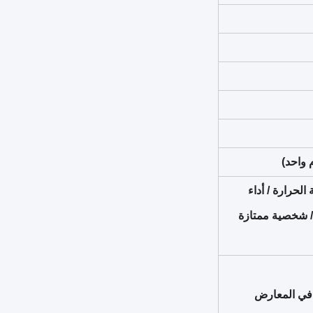
لحرارة / أداء
/ شخصية ممتازة
ع في المعارض