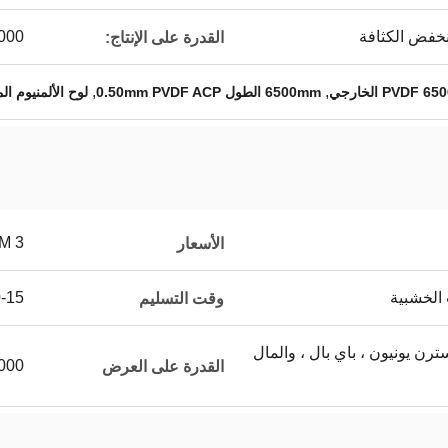
نخفض الكثافة
250000 م
القدرة على الإنتاج:
,
,
6500mm الطول 0.50mm PVDF ACP
لوح الألمنيوم المركب mm
3 USD/SQM
الأسعار
 الخشبية
10-15 
وقت التسليم
L / C ، T / T ، ويسترن يونيون ، باي بال ، والمال
00000
القدرة على العرض