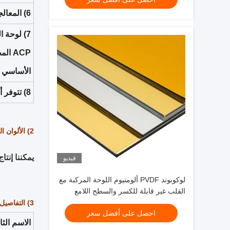
6) المعالجة السطحية: طلاء PVDF وطلاء PE.
الأساسي ا
8) تتوفر أحجام غير قياسية وألوان خاصة حسب عروض العملاء.
2) الألوان المتاحة:
يمكننا إنتا
فيديو
لوكوبوند PVDF ألومنيوم اللوحة المركبة مع
القلب غير قابلة للكسر والسطح اللامع
النهاية
3) التفاصيل:
احصل على أفضل سعر
الاسم الثا