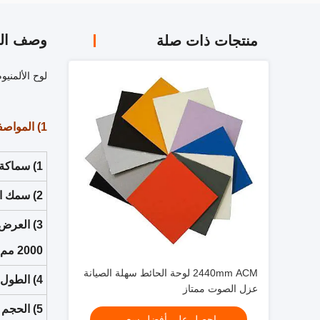
وصف الم
منتجات ذات صلة
لوح الألمنيوم المركب PVDF احتباس 
1) المواصفات والمقاسات:
1) سماكة جلد الألومنيوم: 0.12mm-0.50mm.
2) سمك اللوح الكلي: 2mm-6mm.
2000 مم (الحد الأقصى) ؛
2440mm ACM لوحة الحائط سهلة الصيانة
4) الطول: يصل إلى 6500 مم ؛
عزل الصوت ممتاز
5) الحجم القياسي: 1220 مم (العرض) × 2440 مم (الطول).
احصل على أفضل سعر