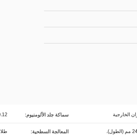
0.12 مم - 0.50
سماكة جلد الألومنيوم:
طلاء PVDF وطلا
المعالجة السطحية: