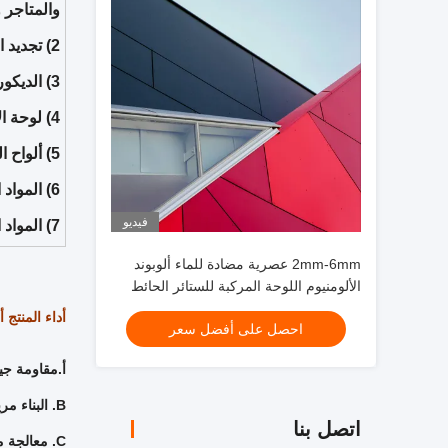
والمتاجر 
2) تجديد الديكور للمباني القديمة ذات الطوابق المضافة والواجهات والأسقف ؛
3) الديكور الداخلي للجدران الداخلية والأسقف والحمامات والمطابخ والشرفات ومترو الأنفاق ؛
4) لوحة الإعلانات ومنصات العرض واللوحات الإعلانية واللوحات الإعلانية ؛
5) ألواح الجدران والسقوف للأنفاق ؛
6) المواد الخام في الأغراض الصناعية.
فيديو
7) المواد المستخدمة في هياكل المركبات واليخوت والقوارب
2mm-6mm عصرية مضادة للماء ألوبوند
الألومنيوم اللوحة المركبة للستائر الحائط
السقف الداخلي المأوى
أداء المنتج أ
احصل على أفضل سعر
أ.مقاومة جي
B. البناء مريح وقصير المدة.
اتصل بنا
C. معالجة ممتازة ، وعزل حراري ، وعزل صوتي ، وأداء ممتاز في مقاومة الحريق.