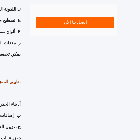
D اللدونة الجيدة ، مقاومة الصدمات ، يمكن أن تقلل من حمل المبنى ، صدمة جيدة.
E. تسطيح جيد وخفيف وثابت.
اتصل بنا الآن
F. ألوان متنوعة للاختيار.
ز. معدات ال
يمكن تخصيص
تطبيق المنتج
أ. بناء الجدر
ب- إضافات ال
ج- تزيين ال
د- زينة باب