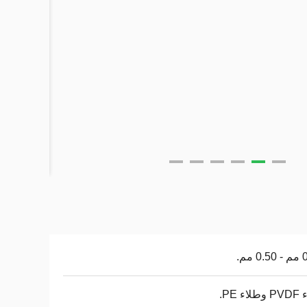
 مم.
ء PE.